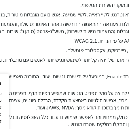
ובמוקדי השירות הטלפוני.
טרנט: לקויי ראייה, לקויי שמיעה, אנשים עם מוגבלות מוטורית, בני 
כולם בצענו את ההתאמות הנדרשות באתר האינטרנט שלנו, והטמענו 
ישות לשירות), תשע"ג-2013 (סימן ג': שירותי האינטרנט),
וקס, אקספלורר 9 ומעלה.
ר שלו יהיה קל יותר לשימוש ונגיש יותר לאנשים עם מוגבלויות, 
אנו מעמידים לרשותכם רכיב נגישות מתקדם של חברת Enable, המופעל על ידי שרת נגישות
א
י לחיצה על סמל תפריט הנגישות שמופיע בפינת הדף. תפריט הנגי
כ
 אפשרות לניווט באמצעות מקלדת, הגדלת פונטים, עצירת הבהובים, 
וכנות קורא מסך: JAWS, NVDA ועוד.
ל
מ
ק ממחויבותנו לאפשר שימוש בו עבור כלל האוכלוסיה ובכלל זה אנשי
ל
 ותתקלו בחלקים שטרם הונגשו.