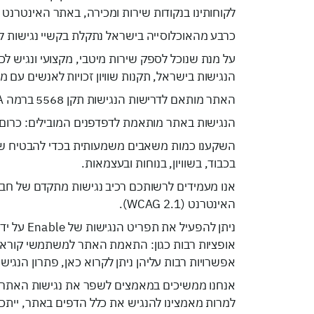
לקוחותינו בנקודות שירות ומכירה, באתר האינטרנט 
כרבע מהאוכלוסייה בישראל נתקלת בקשיי נגישות לאינ
על מנת שנוכל לספק שירות מיטבי, מקצועי ונגיש ל
הנגישות בישראל, תקנות שוויון זכויות לאנשים עם מוגבלות (התאמות נג
האתר מותאם לדרישות הנגישות תקן 5568 ברמה AA על פי הנחיות WCAG 2.1
הנגישות באתר מותאמת לדפדפנים המובילים: כרום, פיירפ
השקענו כמות משאבים משמעותית בכדי להבטיח שהאת
בכבוד, בשוויון, בנוחות ובעצמאות.
האינטרנט (WCAG 2.1).
ניתן להפעיל את תפריט הנגישות של
Enable
על יד
אופציות רבות כגון:
התאמת האתר למשתמשי קורא מסך,
אפשרויות רבות עליהן ניתן לקרוא כאן, פתרון הנגישות תומך בת
אנחנו ממשיכים במאמצים לשפר את נגישות האתר כחל
למרות מאמצינו להנגיש את כלל הדפים באתר, ייתכן