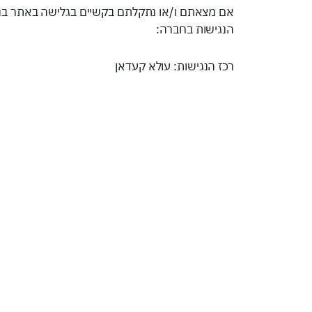
אם מצאתם ו/או נתקלתם בקשיים בגלישה באתר בנושא
הנגישות בחברה:
רכז הנגישות: עולא קעדאן
דוא"ל: Dr.ubaidaclinic@gmail.com
טלפון: 03-5567770
נגישות המקום
כתובת – רחוב הברזל 31 תל אביב ורחוב טרומפלדור 1, רמלה.
דרכי גישה לבניין – יש גישה עם כסאות גלגלים מהרחוב 
שירותי נכים – שירותים נגישים בקומת קרקע.
מעברים רחבים – רוחב דלתות נגיש לכיסאות גלגלי
שילוט הכוונה – יש
מעלית – יש לבניין מעליות נגישות.