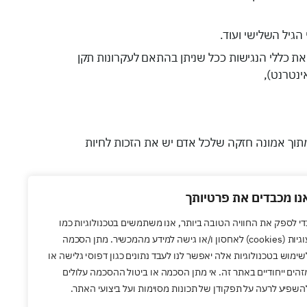
הגיל השלישי ועוד.
את כללי הנגישות ככל שניתן בהתאם לעקרונות תקן
מתוך אמונה חזקה שלכל אדם יש את הזכות לחיות
 ייעודי. התוכנה מאפשרת לאתר לשפר את תאימותו להנחיות הנגשת תוכן
נו מכבדים את פרטיותך
שות והטכנולוגיה שמופעלת על האתר מאפשרים
די לספק את החוויה הטובה ביותר, אנו משתמשים בטכנולוגיות כמו
ניגודיות, הדגשת קישורים, שינוי פונט, ועוד
עוגיות (cookies) לאחסון ו/או גישה למידע מהמכשיר. מתן הסכמה
שימוש בטכנולוגיות אלה יאפשר לנו לעבד נתונים כגון דפוסי גלישה או
זהים ייחודיים באתר זה. אי מתן הסכמה או ביטול ההסכמה עלולים
ם עם מוגבלות וצרכים מיוחדים. יש לציין כי
השפיע לרעה על תפקודן של תכונות מסוימות ועל ביצועי האתר.