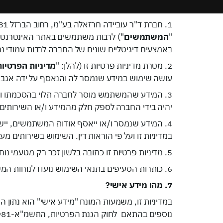
1. חברת ד"ר עוביידה חרזאלה בע"מ, רחוב הברזל 31 תל אביב, (להלן: "
"
המשתמשים
") לרבות משתמשים באתר האינטרנט
באמצעים דיגיטליים שונים של החברה לרבות עמודי נחי
2. מטרת מדיניות פרטיות זו (להלן: "
מדיניות הפרטיות
עושה שימוש במידע שנמסר לה והנאסף על ידה אגב 
3. המידע שהמשתמש מוסר לחברה תלוי בהסכמתו וב
יהיה בידי החברה לספק חלק מהמידע ו/או השירותי
4. המידע שנמסר ו/או ייאסף אודות המשתמשים, י
במדיניות זו ועל פי הוראות דין. השימוש בשירותים מ
5. מדיניות פרטיות זו כתובה בלשון זכר רק מטעמי נוחות ויש לראות בכתוב כמתייחס גם ללשון נקבה.
6. כותרות הסעיפים בתנאי השימוש נועדו לנוחות המשתמשים בלבד ולא ישמשו לפרשנות הסעיפים או לכל מטרה אחרת.
7. מהו מידע אישי?
במדיניות זו, משמעות המונח "מידע אישי" הוא נתון ה
נוספים בהתאם לחוק הגנת הפרטיות, התשמ"א-1981 (להלן: "