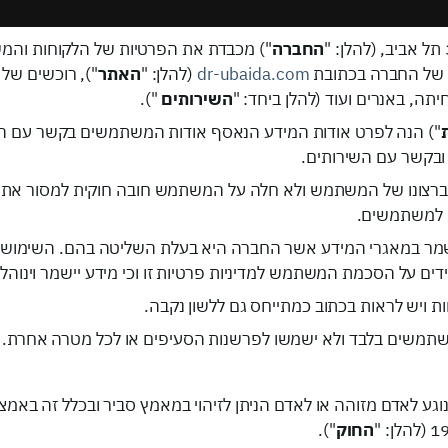
החברה
") מכבדת את הפרטיות של הלקוחות והמש
 של החברה בכתובת
dr-ubaida.com
(להלן: "
האתר
"), רוכשים של
תה, באנרים ועוד (להלן ביחד: "
השירותים
").
") הנה לפרט אודות המידע הנאסף אודות המשתמשים בקשר עם השי
ובקשר עם השירותים.
רצונו של המשתמש ולא חלה על המשתמש חובה חוקית למסור את המ
ם למשתמשים.
ישמר במאגרי המידע אשר החברה היא בעלת השליטה בהם. השימוש 
עידים על הסכמת המשתמש למדיניות פרטיות זו וכי מידע יישמר וינוה
נוגע לאדם מזוהה או לאדם הניתן לזיהוי במאמץ סביר ובכלל זה באמצ
החוק
").